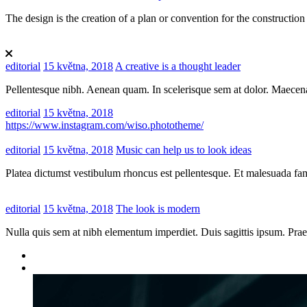
The design is the creation of a plan or convention for the constructi
editorial
15 května, 2018
A creative is a thought leader
Pellentesque nibh. Aenean quam. In scelerisque sem at dolor. Maecena
editorial
15 května, 2018
https://www.instagram.com/wiso.phototheme/
editorial
15 května, 2018
Music can help us to look ideas
Platea dictumst vestibulum rhoncus est pellentesque. Et malesuada fam
editorial
15 května, 2018
The look is modern
Nulla quis sem at nibh elementum imperdiet. Duis sagittis ipsum. Prae