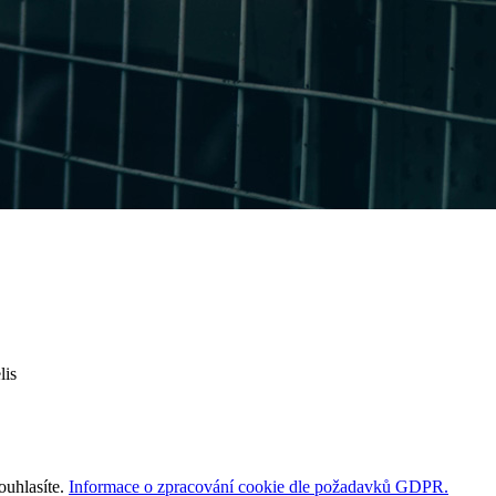
lis
ouhlasíte.
Informace o zpracování cookie dle požadavků GDPR.