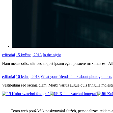
editorial
15 května, 2018
In the night
Nam metus odio, ultrices aliquet ipsum eget, posuere maximus est. Ali
editorial
16 ledna, 2018
What your friends think about photographers
Vestibulum sed lacinia diam. Morbi varius augue quis fringilla molestie
Tento web používá k poskytování služeb, personalizaci reklam 