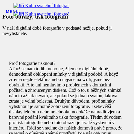
MENU
Foto obrazy, tisk fotografií
V naší digitální době fotografie v podstatě nežije, pokud ji
nevytisknete.
Proč fotografie tisknout?
Ať už se nám to líbí nebo ne, žijeme v digitální době,
dennodenně obklopeni snímky v digitální podobě. A když
zrovna nejde elektřina nebo nejsme na wi-fi, jsme bez
obrázků. A to ani nemluvím o problémech s domácími
počítači a zhrouceným diskem. Což o to, u běžných snímků
nám to až tak nevadí, ale pokud se jedná o svatbu, taková
ztráta je velmi bolestná. Druhým důvodem, proč snímky
vytisknout je samotné zobrazení fotografie. I sebevětší
display telefonu nebo notebooku nedokáže nahradit vjem a
barevné podání kvalitního tisku fotografie. Třetím důvodem
pro tisk fotografie nebo foto obrazu je trvalé vystavení v
interiéru. Rádi se vracíme do našich domovů právě proto, že
se jedná o důvěrně známé prostředí, kde nás obklopují