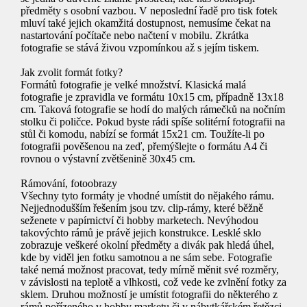
předměty s osobní vazbou. V neposlední řadě pro tisk fotek
mluví také jejich okamžitá dostupnost, nemusíme čekat na
nastartování počítače nebo načtení v mobilu. Zkrátka
fotografie se stává živou vzpomínkou až s jejím tiskem.
Jak zvolit formát fotky?
Formátů fotografie je velké množství. Klasická malá
fotografie je zpravidla ve formátu 10x15 cm, případně 13x18
cm. Taková fotografie se hodí do malých rámečků na nočním
stolku či poličce. Pokud byste rádi spíše solitérní fotografii na
stůl či komodu, nabízí se formát 15x21 cm. Toužíte-li po
fotografii pověšenou na zeď, přemýšlejte o formátu A4 či
rovnou o výstavní zvětšenině 30x45 cm.
Rámování, fotoobrazy
Všechny tyto formáty je vhodné umístit do nějakého rámu.
Nejjednodušším řešením jsou tzv. clip-rámy, které běžně
seženete v papírnictví či hobby marketech. Nevýhodou
takovýchto rámů je právě jejich konstrukce. Lesklé sklo
zobrazuje veškeré okolní předměty a divák pak hledá úhel,
kde by viděl jen fotku samotnou a ne sám sebe. Fotografie
také nemá možnost pracovat, tedy mírně měnit své rozměry,
v závislosti na teplotě a vlhkosti, což vede ke zvlnění fotky za
sklem. Druhou možností je umístit fotografii do některého z
rámů pořízeného v hobby marketu či v nábytkářském řetězci.