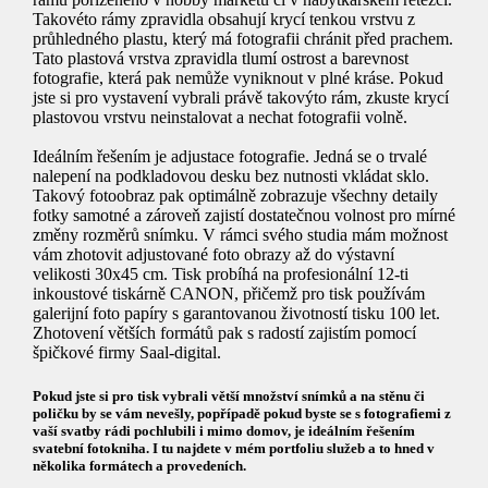
Takovéto rámy zpravidla obsahují krycí tenkou vrstvu z
průhledného plastu, který má fotografii chránit před prachem.
Tato plastová vrstva zpravidla tlumí ostrost a barevnost
fotografie, která pak nemůže vyniknout v plné kráse. Pokud
jste si pro vystavení vybrali právě takovýto rám, zkuste krycí
plastovou vrstvu neinstalovat a nechat fotografii volně.
Ideálním řešením je adjustace fotografie. Jedná se o trvalé
nalepení na podkladovou desku bez nutnosti vkládat sklo.
Takový fotoobraz pak optimálně zobrazuje všechny detaily
fotky samotné a zároveň zajistí dostatečnou volnost pro mírné
změny rozměrů snímku. V rámci svého studia mám možnost
vám zhotovit adjustované foto obrazy až do výstavní
velikosti 30x45 cm. Tisk probíhá na profesionální 12-ti
inkoustové tiskárně CANON, přičemž pro tisk používám
galerijní foto papíry s garantovanou životností tisku 100 let.
Zhotovení větších formátů pak s radostí zajistím pomocí
špičkové firmy Saal-digital.
Pokud jste si pro tisk vybrali větší množství snímků a na stěnu či
poličku by se vám nevešly, popřípadě pokud byste se s fotografiemi z
vaší svatby rádi pochlubili i mimo domov, je ideálním řešením
svatební fotokniha. I tu najdete v mém portfoliu služeb a to hned v
několika formátech a provedeních.