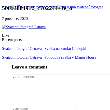
50093884912_c70224473e_o
MENU
7 prosince, 2020
Like
Recent posts
Svatební fotograf Ostrava | Svatba na zámku Chałupki
Svatební fotograf Ostrava | Pohodová svatba v Manor House
Leave a comment