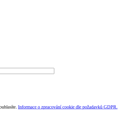
ouhlasíte.
Informace o zpracování cookie dle požadavků GDPR.