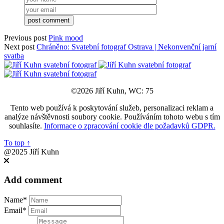
Previous post
Pink mood
Next post
Chráněno: Svatební fotograf Ostrava | Nekonvenční jarní
svatba
©2026 Jiří Kuhn, WC: 75
Tento web používá k poskytování služeb, personalizaci reklam a
analýze návštěvnosti soubory cookie. Používáním tohoto webu s tím
souhlasíte.
Informace o zpracování cookie dle požadavků GDPR.
To top
↑
@2025 Jiří Kuhn
Add comment
Name*
Email*