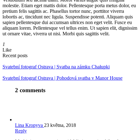
molestie. Etiam eget mattis dolor. Pellentesque porta metus dolor, eu
pretium felis sagittis ac. Phasellus tortor nunc, porttitor viverra
lobortis ac, tincidunt nec ligula. Suspendisse potenti. Aliquam quis
sapien pellentesque dui accumsan ultrices non eget velit. Fusce eu
aliquam lorem. Pellentesque vel tellus enim. Ut sapien elit, dignissim
ut ornare vitae, viverra ut nisi. Morbi quis sagittis velit.
1
Like
Recent posts
Svatební fotograf Ostrava | Svatba na zámku Chałupki
Svatební fotograf Ostrava | Pohodová svatba v Manor House
2 comments
Lina Kropyva
23 května, 2018
Reply