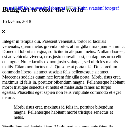
Bring art to color the world
MENU
16 května, 2018
Integer in tempus dui. Praesent venenatis, tortor id facilisis
venenatis, quam metus gravida tortor, at fringilla urna quam eu nunc.
Donec ut lobortis magna, sollicitudin aliquam metus. Nullam laoreet,
est ac vehicula viverra, eros justo convallis est, eu dapibus urna elit
eu augue. Nunc iaculis ex non justo volutpat, sed ultricies mauris
mattis. Etiam non luctus nisi. Quisque at porta nisl. Duis pretium
commodo libero, sit amet suscipit felis pellentesque sit amet.
Maecenas sodales quam nec lorem fringilla porta. Morbi risus erat,
maximus id felis in, porttitor bibendum magna. Pellentesque habitant
morbi tristique senectus et netus et malesuada fames ac turpis
egestas. Phasellus eget sapien non felis vulputate commodo et eget
mauris.
Morbi risus erat, maximus id felis in, porttitor bibendum
magna. Pellentesque habitant morbi tristique senectus et
netus.
Vestibulum sed lacinia diam. Morbi varius augue quis fringilla