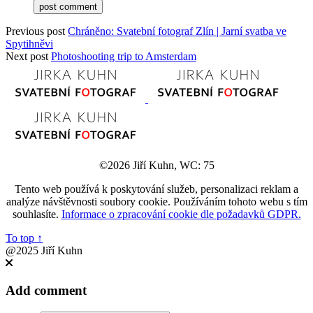
Previous post
Chráněno: Svatební fotograf Zlín | Jarní svatba ve
Spytihněvi
Next post
Photoshooting trip to Amsterdam
©2026 Jiří Kuhn, WC: 75
Tento web používá k poskytování služeb, personalizaci reklam a
analýze návštěvnosti soubory cookie. Používáním tohoto webu s tím
souhlasíte.
Informace o zpracování cookie dle požadavků GDPR.
To top
↑
@2025 Jiří Kuhn
Add comment