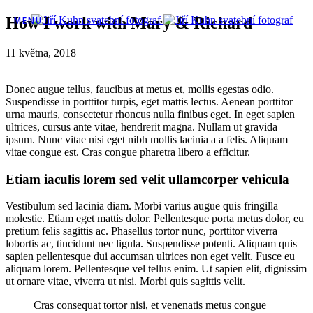
How I work with Mary & Richard
MENU
11 května, 2018
Donec augue tellus, faucibus at metus et, mollis egestas odio.
Suspendisse in porttitor turpis, eget mattis lectus. Aenean porttitor
urna mauris, consectetur rhoncus nulla finibus eget. In eget sapien
ultrices, cursus ante vitae, hendrerit magna. Nullam ut gravida
ipsum. Nunc vitae nisi eget nibh mollis lacinia a a felis. Aliquam
vitae congue est. Cras congue pharetra libero a efficitur.
Etiam iaculis lorem sed velit ullamcorper vehicula
Vestibulum sed lacinia diam. Morbi varius augue quis fringilla
molestie. Etiam eget mattis dolor. Pellentesque porta metus dolor, eu
pretium felis sagittis ac. Phasellus tortor nunc, porttitor viverra
lobortis ac, tincidunt nec ligula. Suspendisse potenti. Aliquam quis
sapien pellentesque dui accumsan ultrices non eget velit. Fusce eu
aliquam lorem. Pellentesque vel tellus enim. Ut sapien elit, dignissim
ut ornare vitae, viverra ut nisi. Morbi quis sagittis velit.
Cras consequat tortor nisi, et venenatis metus congue