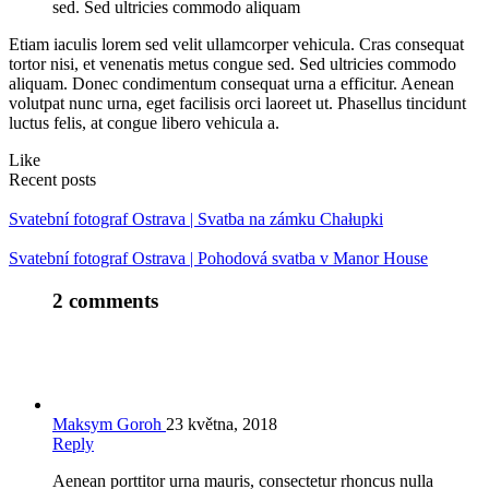
sed. Sed ultricies commodo aliquam
Etiam iaculis lorem sed velit ullamcorper vehicula. Cras consequat
tortor nisi, et venenatis metus congue sed. Sed ultricies commodo
aliquam. Donec condimentum consequat urna a efficitur. Aenean
volutpat nunc urna, eget facilisis orci laoreet ut. Phasellus tincidunt
luctus felis, at congue libero vehicula a.
Like
Recent posts
Svatební fotograf Ostrava | Svatba na zámku Chałupki
Svatební fotograf Ostrava | Pohodová svatba v Manor House
2 comments
Maksym Goroh
23 května, 2018
Reply
Aenean porttitor urna mauris, consectetur rhoncus nulla