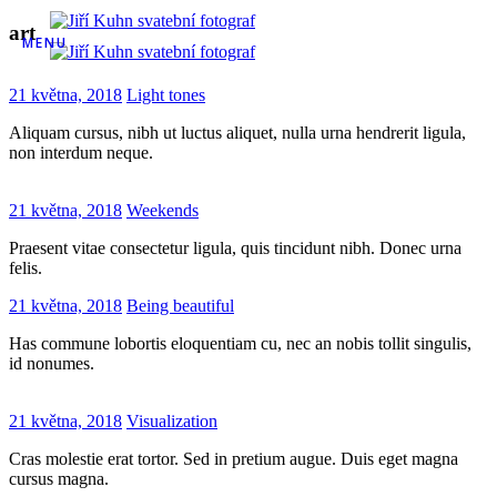
art
MENU
21 května, 2018
Light tones
Aliquam cursus, nibh ut luctus aliquet, nulla urna hendrerit ligula,
non interdum neque.
21 května, 2018
Weekends
Praesent vitae consectetur ligula, quis tincidunt nibh. Donec urna
felis.
21 května, 2018
Being beautiful
Has commune lobortis eloquentiam cu, nec an nobis tollit singulis,
id nonumes.
21 května, 2018
Visualization
Cras molestie erat tortor. Sed in pretium augue. Duis eget magna
cursus magna.