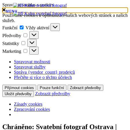
Spravovat souhlas s cookies
MENU
Používáme cookies k optimalizaci našich webových stránek a našich
služeb.
Funkční
Funkční
Vždy aktivní
Předvolby
Předvolby
Statistiky
Statistiky
Marketing
Marketing
Spravovat možnosti
Spravovat služby
Správa {vendor_count} prodejců
Přečtěte si více o těchto účelech
Přijímout cookies
Pouze funkční
Zobrazit předvolby
Zobrazit předvolby
Uložit předvolby
Zásady cookies
Zpracování cookies
Chráněno: Svatební fotograf Ostrava |