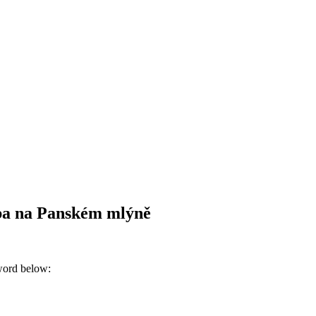
tba na Panském mlýně
sword below: